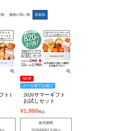
い順
価格が高い順
新着順
NEW
クール便でお届け
フト1
2026サマーギフト
お試しセット
¥
1,980
税込
販売期間
0
〜
2026/06/01 0:00
〜