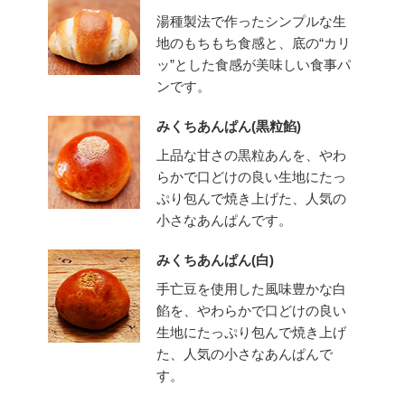
湯種製法で作ったシンプルな生
地のもちもち食感と、底の“カリ
ッ”とした食感が美味しい食事パ
ンです。
みくちあんぱん(黒粒餡)
上品な甘さの黒粒あんを、やわ
らかで口どけの良い生地にたっ
ぷり包んで焼き上げた、人気の
小さなあんぱんです。
みくちあんぱん(白)
手亡豆を使用した風味豊かな白
餡を、やわらかで口どけの良い
生地にたっぷり包んで焼き上げ
た、人気の小さなあんぱんで
す。