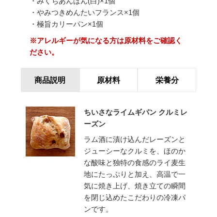
・みくちあんぱん(白)×1個
・やみつきめんたいフランス×1個
・極旨カリーパン×1個
※アレルギーが気になる方は原材料をご確認く
ださい。
商品説明
原材料
栄養分
ちいさなライムギパン クルミレ
ーズン
ラム酒に漬け込んだレーズンと
ジューシーなクルミを、ほのか
な酸味と独特の食感のライ麦生
地にたっぷりと加え、高温で一
気に焼き上げ、焼き立ての瞬間
を閉じ込めたこだわりの冷凍パ
ンです。