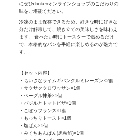
にぜひdankenオンラインショップのこだわりの
味をご堪能ください。
冷凍のまま保存できるため、好きな時に好きな
分だけ解凍して、焼き立ての美味しさを味わえ
ます。 食べたい時にトースターで温めるだけ
で、本格的なパンを手軽に楽しめるのが魅力で
す。
【セット内容】
・ちいさなライムギパンクルミレーズン×2個
・サクサククロワッサン×1個
・ベーグル抹茶×1個
・バジルとトマトピザ×1個
・ごぼうフランス×1個
・もっちりトースト×1個
・塩ぱん×1個
・みくちあんぱん(黒粒餡)×1個