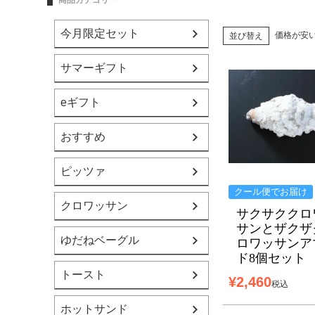
商品カテゴリー
今月限定セット
価格が安
並び替え
サマーギフト
eギフト
おすすめ
ピッツァ
クール便でお届け
クロワッサン
サクサククロ
サンとザクザ
ゆだねベーグル
ロワッサンア
ド8個セット
トースト
¥
2,460
税込
ホットサンド