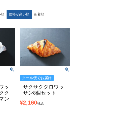
い順
価格が高い順
新着順
クール便でお届け
ワッ
サクサククロワッ
クク
サン8個セット
マン
¥
2,160
税込